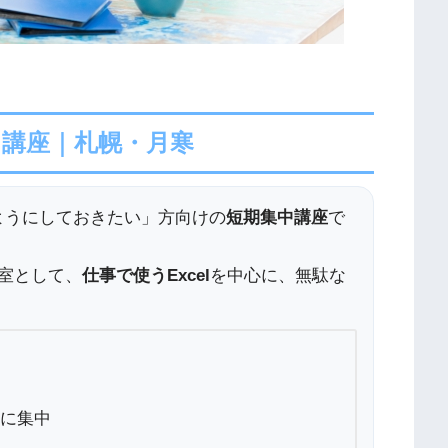
l講座｜札幌・月寒
るようにしておきたい」方向けの
短期集中講座
で
室として、
仕事で使うExcel
を中心に、無駄な
出に集中