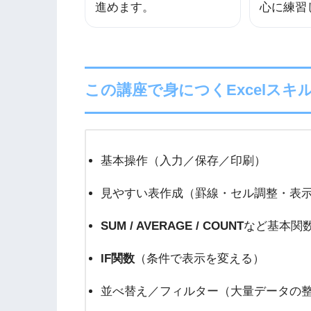
進めます。
心に練習
この講座で身につくExcelスキ
基本操作（入力／保存／印刷）
見やすい表作成（罫線・セル調整・表
SUM / AVERAGE / COUNT
など基本関
IF関数
（条件で表示を変える）
並べ替え／フィルター（大量データの