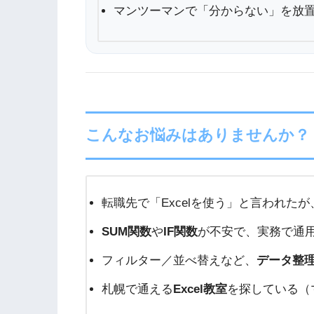
マンツーマンで「分からない」を放
こんなお悩みはありませんか？
転職先で「Excelを使う」と言われた
SUM関数
や
IF関数
が不安で、実務で通
フィルター／並べ替えなど、
データ整
札幌で通える
Excel教室
を探している（