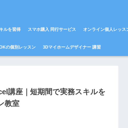
スキルを習得
スマホ購入 同行サービス
オンライン個人レッス
OKの個別レッスン
3Dマイホームデザイナー 講習
cel講座｜短期間で実務スキルを
ン教室