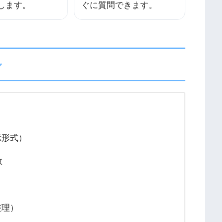
します。
ぐに質問できます。
ル
示形式）
数
整理）